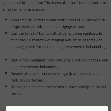
gepland vul bij de button "Boek een afspraak" je e-mailadres in
en ze komen in je mailbox.
Annuleren of verzetten kan kosteloos tot 48 uur voor de
afspraak via de link in de bevestigings e-mail.
Komt je te laat? Dan wordt de behandeling ingekort, bij
meer dan 10 minuten vertraging vervalt de afspraak en
ontvang je een factuur van de gereserveerde behandeling.
Niet komen opdagen? Dan ontvang je ook een factuur van
de gereserveerde behandeling.
Nieuwe afspraken zijn alleen mogelijk als openstaande
facturen zijn betaald.
Gelieve geen honden meenemen in onze praktijk en op het
terrein.
Dank voor je begrip.