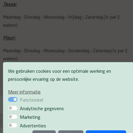
Tessa:
Maandag - Dinsdag - Woensdag - Vrijdag - Zaterdag (1x per 2
weken)
Fleur:
Maandag - Dinsdag - Woensdag - Donderdag - Zaterdag (1x per 2
weken)
We gebruiken cookies voor een optimale werking en
Mary-Ann:
persoonlijke ervaring op de website.
Donderdag - Vrijdag
Meer informatie
Functioneel
Analytische gegevens
Marketing
Privacyverklaring
Webdesign PlazaXL
Advertenties