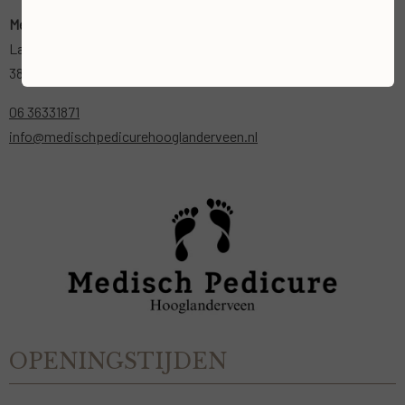
Medisch Pedicure Hooglanderveen
Landweg 1
3829 MK Hooglanderveen
06 36331871
info@medischpedicurehooglanderveen.nl
OPENINGSTIJDEN