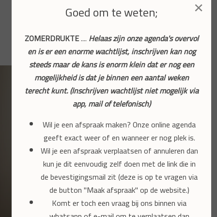
×
Goed om te weten;
Hartelijke groet,
ZOMERDRUKTE
....
Helaas zijn onze agenda's overvol
Laura, Tessa, Fleur, Eva & Mary-Ann
en is er een enorme wachtlijst, inschrijven kan nog
steeds maar de kans is enorm klein dat er nog een
mogelijkheid is dat je binnen een aantal weken
terecht kunt. (Inschrijven wachtlijst niet mogelijk via
app, mail of telefonisch)
Wil je een afspraak maken? Onze online agenda
geeft exact weer of en wanneer er nog plek is.
Wil je een afspraak verplaatsen of annuleren dan
kun je dit eenvoudig zelf doen met de link die in
de bevestigingsmail zit (deze is op te vragen via
de button "Maak afspraak" op de website.)
Komt er toch een vraag bij ons binnen via
whatsapp of e-mail om te verplaatsen dan