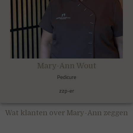
Mary-Ann Wout
Pedicure
zzp-er
Wat klanten over Mary-Ann zeggen